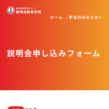
ホーム
学生のみなさまへ
説明会申し込みフォーム
学校案内・入園の流れ
通学料金コース
一般の方向け（すべての車種）
卒業生の声
学生の方向け（普通車AT/MT等）
お得なキャンペーン
合宿免許コース
普通免許（AT）
プロ免許（二種/大型等）