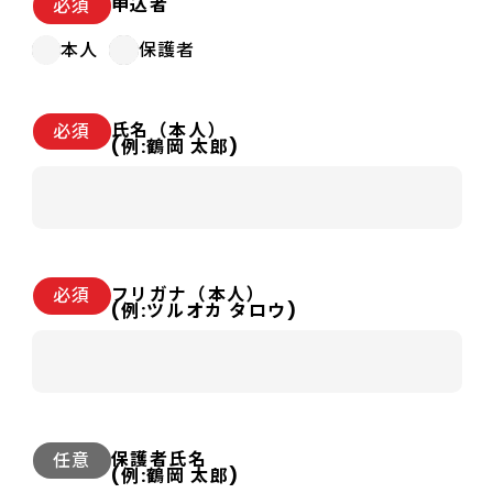
申込者
必須
本人
保護者
講習プラン
会社概要
よくある質問
氏名（本人）
必須
(例:鶴岡 太郎)
アクセス
お問い合わせ
お知らせ
フリガナ（本人）
必須
(例:ツルオカ タロウ)
保護者氏名
任意
(例:鶴岡 太郎)