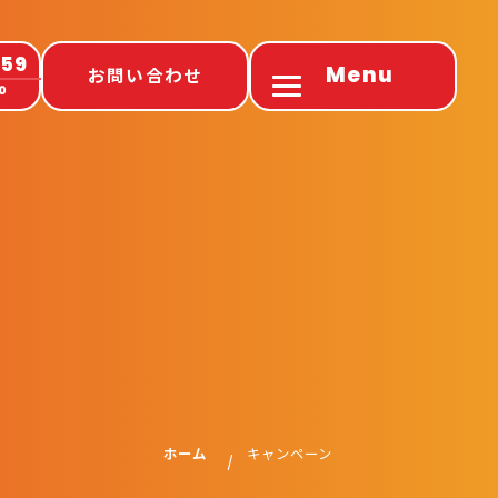
659
Menu
お問い合わせ
0
の流れ
通学料金コース
一般の方向け（すべての車種）
学生の方向け（普通車AT/MT等）
ーン
合宿免許コース
普通免許（AT）
プロ免許（二種/大型等）
ホーム
キャンペーン
講習プラン